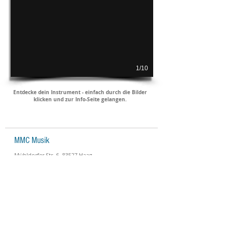
1/10
Entdecke dein Instrument - einfach durch die Bilder
klicken und zur Info-Seite gelangen.
MMC Musik
Mühldorfer Str. 6, 83527 Haag
kontakt (at) mmc-musikunterricht.de
Tel:
08072 958600
Unterrichtszeiten
Montag bis Freitag:
13:00 - 20:00Uhr
Bayerische Ferien, Feiertage:
kein Unterricht
Buß- und Bettag