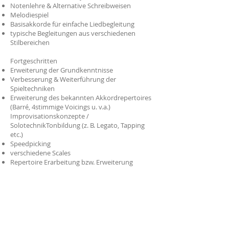
Notenlehre & Alternative Schreibweisen
Melodiespiel
Basisakkorde für einfache Liedbegleitung
typische Begleitungen aus verschiedenen
Stilbereichen
Fortgeschritten
Erweiterung der Grundkenntnisse
Verbesserung & Weiterführung der
Spieltechniken
Erweiterung des bekannten Akkordrepertoires
(Barré, 4stimmige Voicings u. v.a.)
Improvisationskonzepte /
SolotechnikTonbildung (z. B. Legato, Tapping
etc.)
Speedpicking
verschiedene Scales
Repertoire Erarbeitung bzw. Erweiterung
und vieles mehr...
Unterrichtsangebot